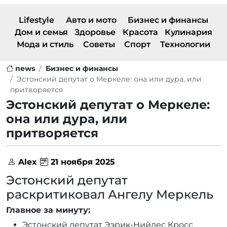
Lifestyle
Авто и мото
Бизнес и финансы
Дом и семья
Здоровье
Красота
Кулинария
Мода и стиль
Советы
Спорт
Технологии
news
Бизнес и финансы
Эстонский депутат о Меркеле: она или дура, или
притворяется
Эстонский депутат о Меркеле:
она или дура, или
притворяется
Alex
21 ноября 2025
Эстонский депутат
раскритиковал Ангелу Меркель
Главное за минуту:
Эстонский депутат Ээрик-Нийлес Кросс