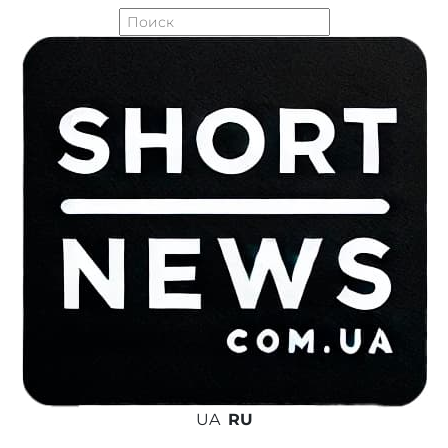
UA
RU