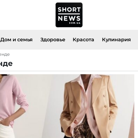
Дом и семья
Здоровье
Красота
Кулинария
ренде
нде