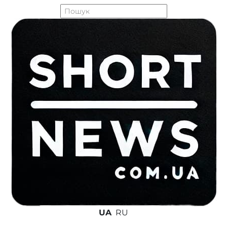
UA
RU