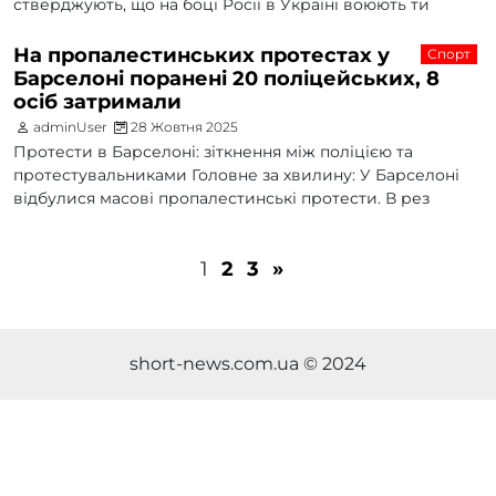
стверджують, що на боці Росії в Україні воюють ти
На пропалестинських протестах у
Спорт
Барселоні поранені 20 поліцейських, 8
осіб затримали
adminUser
28 Жовтня 2025
Протести в Барселоні: зіткнення між поліцією та
протестувальниками Головне за хвилину: У Барселоні
відбулися масові пропалестинські протести. В рез
1
2
3
»
short-news.com.ua © 2024