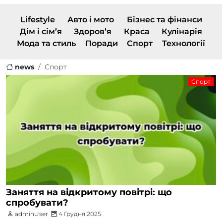
Lifestyle
Авто і мото
Бізнес та фінанси
Дім і сім’я
Здоров’я
Краса
Кулінарія
Мода та стиль
Поради
Спорт
Технології
news
Спорт
Спорт
Заняття на відкритому повітрі: що
спробувати?
adminUser
4 Грудня 2025