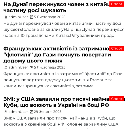
На Дунаї перекинувся човен з китайцями:
Спорт
частину досі шукають
adminUser
5 Листопада 2025
На Дунаї перекинувся човен з китайцями: частину досі
шукаютьГоловне за хвилинуНа річці Дунай перекинувся
човен з 10 громадянами Китаю.Рятувальники продо
Французьких активістів із затриманої
Спорт
“флотилії” до Гази почнуть повертати
додому цього тижня
adminUser
5 Листопада 2025
Французьких активістів із затриманої "флотилії" до Гази
почнуть повертати додому цього тижня Головне за
хвилину: Французьких активістів, затрима
ЗМІ: у США заявили про тисячі найманців з
Спорт
Куби, що воюють в Україні на боці РФ
adminUser
29 Жовтня 2025
ЗМІ: у США заявили про тисячі найманців з Куби, що
воюють в Україні на боці РФ Головне за хвилину США