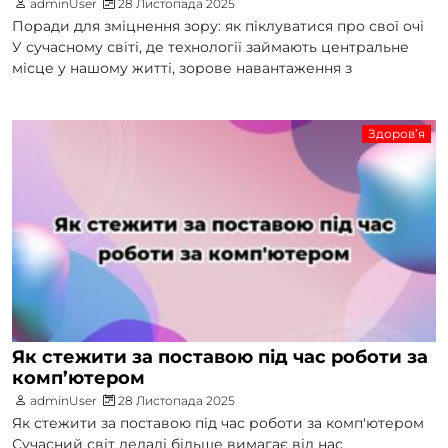
adminUser
28 Листопада 2025
Поради для зміцнення зору: як піклуватися про свої очі
У сучасному світі, де технології займають центральне
місце у нашому житті, зорове навантаження з
Здоров’я
Як стежити за поставою під час роботи за
комп’ютером
adminUser
28 Листопада 2025
Як стежити за поставою під час роботи за комп'ютером
Сучасний світ дедалі більше вимагає від нас