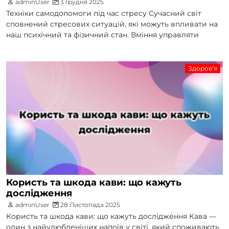
adminUser
3 Грудня 2025
Техніки самодопомоги під час стресу Сучасний світ
сповнений стресових ситуацій, які можуть впливати на
наш психічний та фізичний стан. Вміння управляти
Здоров’я
Користь та шкода кави: що кажуть
дослідження
adminUser
28 Листопада 2025
Користь та шкода кави: що кажуть дослідження Кава —
один з найулюбленіших напоїв у світі, який споживають