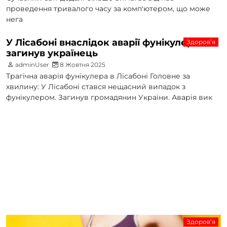
проведення тривалого часу за комп'ютером, що може
нега
У Лісабоні внаслідок аварії фунікулера
Здоров’я
загинув українець
adminUser
8 Жовтня 2025
Трагічна аварія фунікулера в Лісабоні Головне за
хвилину: У Лісабоні стався нещасний випадок з
фунікулером. Загинув громадянин України. Аварія вик
Здоров’я