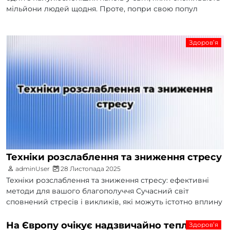
мільйони людей щодня. Проте, попри свою попул
Здоров’я
Техніки розслаблення та зниження стресу
adminUser
28 Листопада 2025
Техніки розслаблення та зниження стресу: ефективні
методи для вашого благополуччя Сучасний світ
сповнений стресів і викликів, які можуть істотно вплину
На Європу очікує надзвичайно теплий
Здоров’я