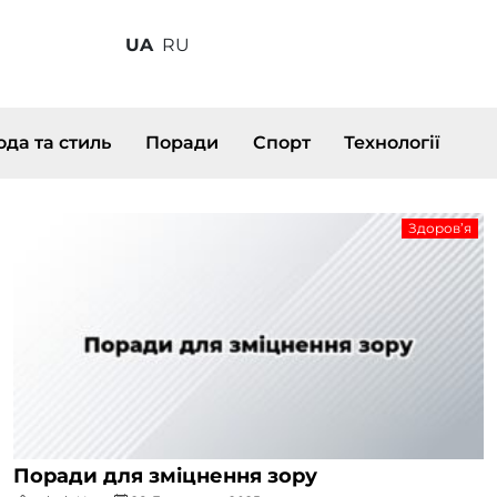
UA
RU
да та стиль
Поради
Спорт
Технології
Здоров’я
Поради для зміцнення зору