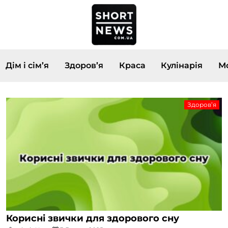
Дім і сім’я
Здоров’я
Краса
Кулінарія
Мо
Здоров’я
Корисні звички для здорового сну