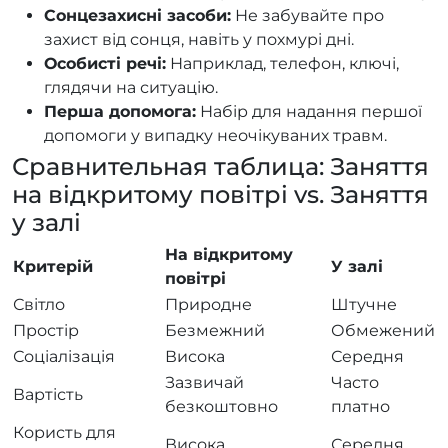
Сонцезахисні засоби:
Не забувайте про
захист від сонця, навіть у похмурі дні.
Особисті речі:
Наприклад, телефон, ключі,
глядячи на ситуацію.
Перша допомога:
Набір для надання першої
допомоги у випадку неочікуваних травм.
Сравнительная таблица: Заняття
на відкритому повітрі vs. Заняття
у залі
На відкритому
Критерій
У залі
повітрі
Світло
Природне
Штучне
Простір
Безмежний
Обмежений
Соціалізація
Висока
Середня
Зазвичай
Часто
Вартість
безкоштовно
платно
Користь для
Висока
Середня