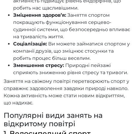
активність підвищує рівень ендорфінів, що
робить нас щасливішими.
Зміцнення здоров’я:
Заняття спортом
покращують функціонування серцево-
судинної системи, що безпосередньо впливає
на тривалість життя.
Соціалізація:
Ви можете займатися спортом у
компанії друзів, що зміцнює стосунки та
робить процес більш веселим.
Зменшення стресу:
Природні пейзажі
сприяють зниженню рівня стресу та тривоги.
Заняття на свіжому повітрі перетворюють спорт у
справжнє задоволення завдяки природі навколо.
Кожна активність може стати новим відкриттям,
що надихає.
Популярні види занять на
відкритому повітрі
1. Велосипедний спорт