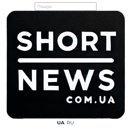
UA
RU