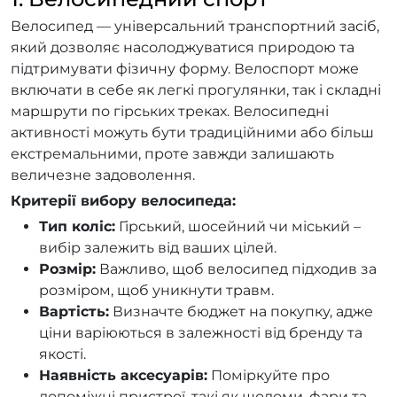
Велосипед — універсальний транспортний засіб,
який дозволяє насолоджуватися природою та
підтримувати фізичну форму. Велоспорт може
включати в себе як легкі прогулянки, так і складні
маршрути по гірських треках. Велосипедні
активності можуть бути традиційними або більш
екстремальними, проте завжди залишають
величезне задоволення.
Критерії вибору велосипеда:
Тип коліс:
Гірський, шосейний чи міський –
вибір залежить від ваших цілей.
Розмір:
Важливо, щоб велосипед підходив за
розміром, щоб уникнути травм.
Вартість:
Визначте бюджет на покупку, адже
ціни варіюються в залежності від бренду та
якості.
Наявність аксесуарів:
Поміркуйте про
допоміжні пристрої, такі як шоломи, фари та