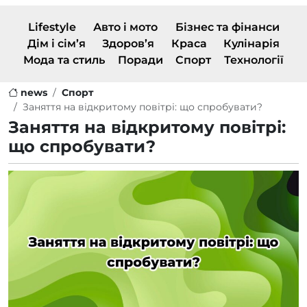
Lifestyle
Авто і мото
Бізнес та фінанси
Дім і сім’я
Здоров’я
Краса
Кулінарія
Мода та стиль
Поради
Спорт
Технології
news
Спорт
Заняття на відкритому повітрі: що спробувати?
Заняття на відкритому повітрі:
що спробувати?