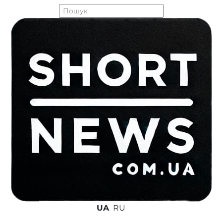
UA
RU