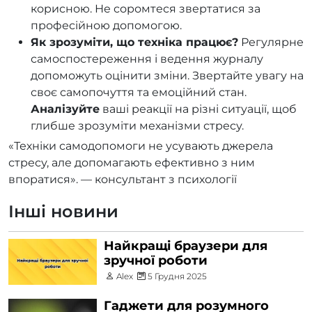
корисною. Не соромтеся звертатися за
професійною допомогою.
Як зрозуміти, що техніка працює?
Регулярне
самоспостереження і ведення журналу
допоможуть оцінити зміни. Звертайте увагу на
своє самопочуття та емоційний стан.
Аналізуйте
ваші реакції на різні ситуації, щоб
глибше зрозуміти механізми стресу.
«Техніки самодопомоги не усувають джерела
стресу, але допомагають ефективно з ним
впоратися». — консультант з психології
Інші новини
Найкращі браузери для
зручної роботи
Alex
5 Грудня 2025
Гаджети для розумного