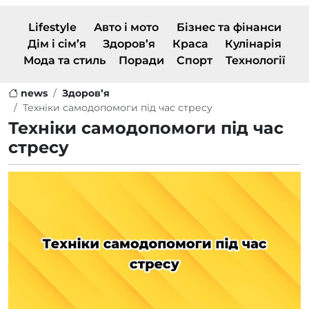
Lifestyle
Авто і мото
Бізнес та фінанси
Дім і сім’я
Здоров’я
Краса
Кулінарія
Мода та стиль
Поради
Спорт
Технології
news
Здоров’я
Техніки самодопомоги під час стресу
Техніки самодопомоги під час
стресу