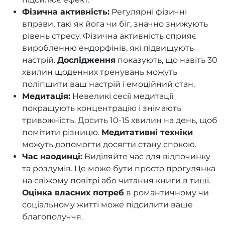
Фізична активність:
Регулярні фізичні
вправи, такі як йога чи біг, значно знижують
рівень стресу. Фізична активність сприяє
виробленню ендорфінів, які підвищують
настрій.
Дослідження
показують, що навіть 30
хвилин щоденних тренувань можуть
поліпшити ваш настрій і емоційний стан.
Медитація:
Невеликі сесії медитації
покращують концентрацію і знімають
тривожність. Досить 10-15 хвилин на день, щоб
помітити різницю.
Медитативні техніки
можуть допомогти досягти стану спокою.
Час наодинці:
Виділяйте час для відпочинку
та роздумів. Це може бути просто прогулянка
на свіжому повітрі або читання книги в тиші.
Оцінка власних потреб
в романтичному чи
соціальному житті може підсилити ваше
благополуччя.