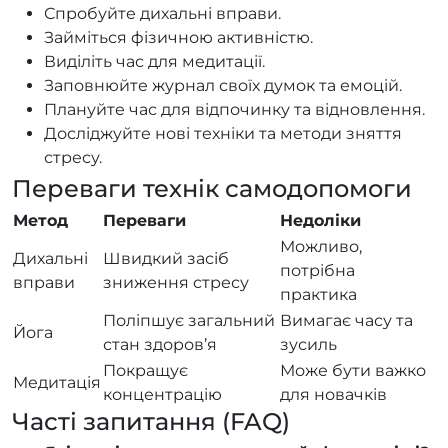
Спробуйте дихальні вправи.
Займіться фізичною активністю.
Виділіть час для медитації.
Заповнюйте журнал своїх думок та емоцій.
Плануйте час для відпочинку та відновлення.
Досліджуйте нові техніки та методи зняття
стресу.
Переваги технік самодопомоги
Метод
Переваги
Недоліки
Можливо,
Дихальні
Швидкий засіб
потрібна
вправи
зниження стресу
практика
Поліпшує загальний
Вимагає часу та
Йога
стан здоров’я
зусиль
Покращує
Може бути важко
Медитація
концентрацію
для новачків
Часті запитання (FAQ)