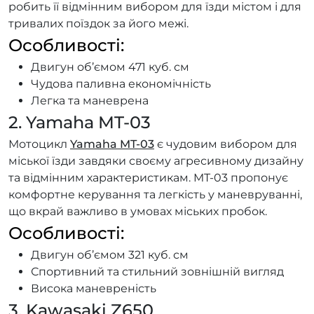
робить її відмінним вибором для їзди містом і для
тривалих поїздок за його межі.
Особливості:
Двигун об’ємом 471 куб. см
Чудова паливна економічність
Легка та маневрена
2. Yamaha MT-03
Мотоцикл
Yamaha MT-03
є чудовим вибором для
міської їзди завдяки своєму агресивному дизайну
та відмінним характеристикам. MT-03 пропонує
комфортне керування та легкість у маневруванні,
що вкрай важливо в умовах міських пробок.
Особливості:
Двигун об’ємом 321 куб. см
Спортивний та стильний зовнішній вигляд
Висока маневреність
3. Kawasaki Z650