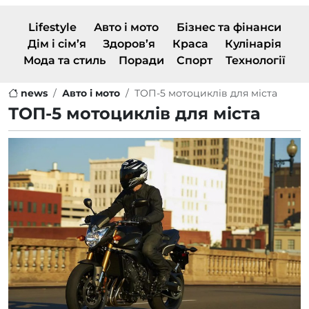
Lifestyle
Авто і мото
Бізнес та фінанси
Дім і сім’я
Здоров’я
Краса
Кулінарія
Мода та стиль
Поради
Спорт
Технології
news
Авто і мото
ТОП-5 мотоциклів для міста
ТОП-5 мотоциклів для міста