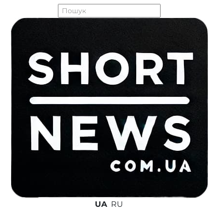
UA
RU