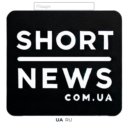
UA
RU