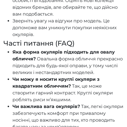
особисті вподобання. Оцініть нові колекції
відомих брендів, але обирайте те, що дійсно
вам подобається.
Зверніть увагу на відгуки про модель. Це
допоможе вам уникнути покупки неякісних
окулярів.
Часті питання (FAQ)
Яка форма окулярів підходить для овалу
обличчя?
Овальна форма обличчя прекрасно
підходить для будь-якої оправи, у тому числі
великих і нестандартних моделей.
Чи можу я носити круглі окуляри з
квадратним обличчям?
Так, це може
створити гарний контраст. Круглі окуляри
роблять риси м’якшими.
Чи важлива вага окулярів?
Так, легкі окуляри
забезпечують комфорт при тривалому
носінні, що важливо для тих, хто проводить
багато часу за комп’ютером.