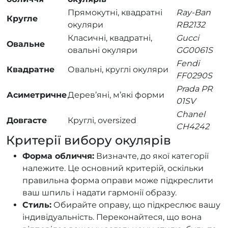
Прямокутні, квадратні
Ray-Ban
Кругле
окуляри
RB2132
Класичні, квадратні,
Gucci
Овальне
овальні окуляри
GG0061S
Fendi
Квадратне
Овальні, круглі окуляри
FF0290S
Prada PR
Асиметричне
Дерев’яні, м’які форми
01SV
Chanel
Довгасте
Круглі, oversized
CH4242
Критерії вибору окулярів
Форма обличчя:
Визначте, до якої категорії
належите. Це основний критерій, оскільки
правильна форма оправи може підкреслити
ваш шпиль і надати гармонії образу.
Стиль:
Обирайте оправу, що підкреслює вашу
індивідуальність. Переконайтеся, що вона