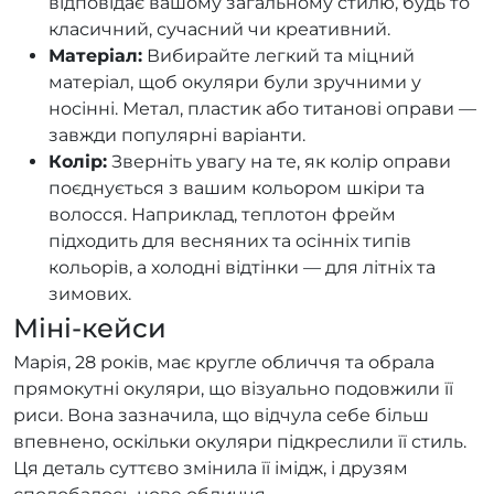
відповідає вашому загальному стилю, будь то
класичний, сучасний чи креативний.
Матеріал:
Вибирайте легкий та міцний
матеріал, щоб окуляри були зручними у
носінні. Метал, пластик або титанові оправи —
завжди популярні варіанти.
Колір:
Зверніть увагу на те, як колір оправи
поєднується з вашим кольором шкіри та
волосся. Наприклад, теплотон фрейм
підходить для весняних та осінніх типів
кольорів, а холодні відтінки — для літніх та
зимових.
Міні-кейси
Марія, 28 років, має кругле обличчя та обрала
прямокутні окуляри, що візуально подовжили її
риси. Вона зазначила, що відчула себе більш
впевнено, оскільки окуляри підкреслили її стиль.
Ця деталь суттєво змінила її імідж, і друзям