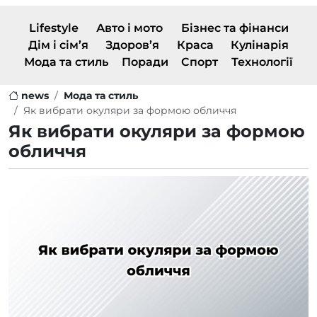
Lifestyle
Авто і мото
Бізнес та фінанси
Дім і сім’я
Здоров’я
Краса
Кулінарія
Мода та стиль
Поради
Спорт
Технології
news
Мода та стиль
Як вибрати окуляри за формою обличчя
Як вибрати окуляри за формою
обличчя