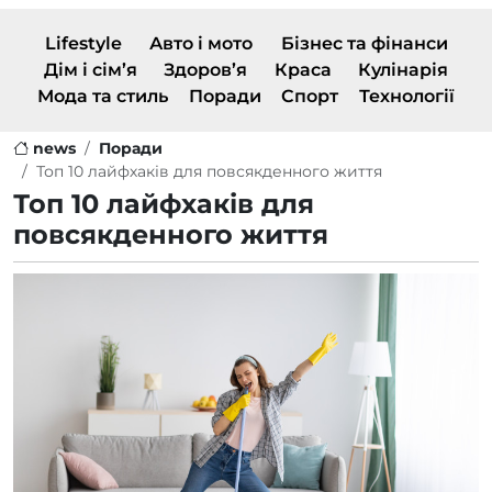
Lifestyle
Авто і мото
Бізнес та фінанси
Дім і сім’я
Здоров’я
Краса
Кулінарія
Мода та стиль
Поради
Спорт
Технології
news
Поради
Топ 10 лайфхаків для повсякденного життя
Топ 10 лайфхаків для
повсякденного життя