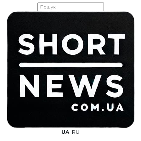
UA
RU