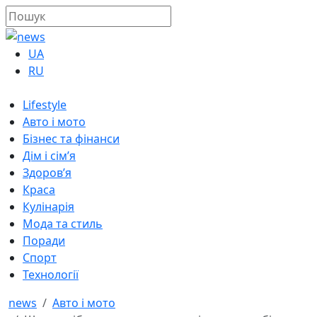
UA
RU
Lifestyle
Авто і мото
Бізнес та фінанси
Дім і сім’я
Здоров’я
Краса
Кулінарія
Мода та стиль
Поради
Спорт
Технології
news
Авто і мото